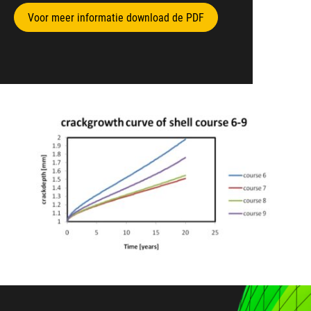
Voor meer informatie download de PDF