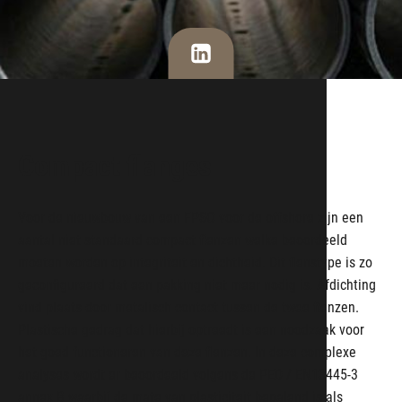
Compact flanges
Voor de nieuwbouw van een FPSO voor de offshore zijn een
aantal niet standaard compact flenzen welke beoordeeld
moeten worden op integriteit en dichtheid. Dit flenstype is zo
geconfigureerd dat een pakking niet meer nodig is. Afdichting
vind plaats door metalisch contact tussen de twee flenzen.
Plastische gedrag dat hierbij optreedt is een noodzaak voor
het goed functioneren van deze flenzen. In deze complexe
analyses wordt er beoordeeld volgens de PED / EN13445-3
annex B waarbij de mate van plasticiteit bepalend is als