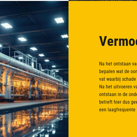
Vermoe
Na het ontstaan v
bepalen wat de oor
vat waarbij schade
Na het uitvoeren v
ontstaan in de ond
betreft hier dus g
een laagfrequente