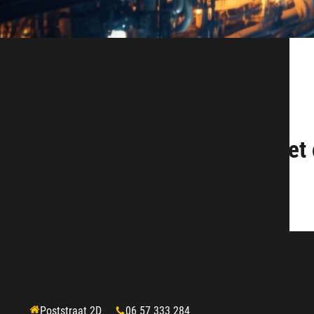
Innovatie begint hier.
Neem vandaag nog contact met 
Poststraat 2D
06 57 333 284