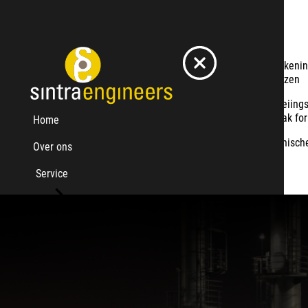
Service
Case studies
Design by Analysis
Ontwerpberekenin
en FFS
compact flenzen
Over
Restlevensduur
Home
Kruip/vermoeiing
ons
analyses
aan ammoniak for
Home
Specifieke analyse
Breukmechanische
Over ons
Ondersteuning bij
aan tank
schade analyse
Service
Service
Alle services