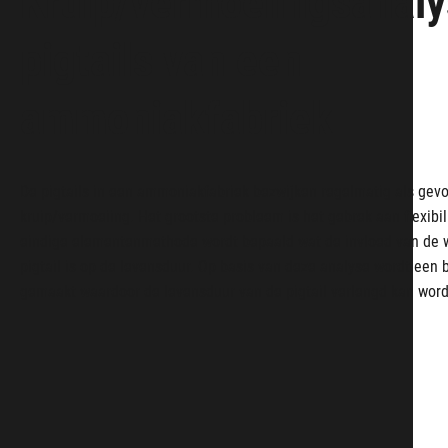
pigtails van een
ammoniakfabriek
De pigtails in een ammoniakfabriek bezwijken regelmatig als gevo
kruip/vermoeiing. Het grootste probleem is het gebrek aan flexibil
eindige elementenmethode wordt bepaald wat de invloed van de 
pigtail is op de levensduur. Op basis van deze analyse wordt een 
gemaakt waardoor de levensduur van de pigtail verlengd kan wor