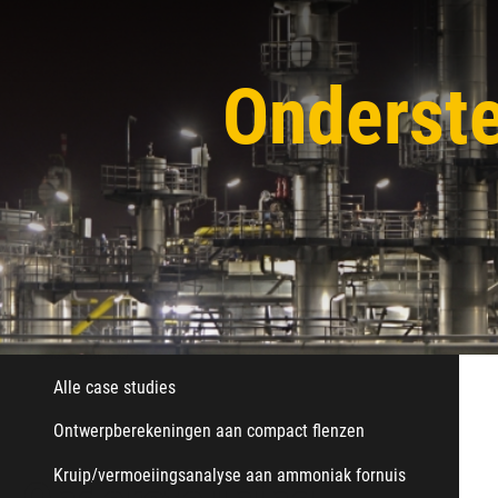
Design by Analysis en FFS
Restlevensduur analyses
Onderste
Specifieke analyse
Ondersteuning bij schade analyse
Case studies
Case studies
Alle case studies
Ontwerpberekeningen aan compact flenzen
Kruip/vermoeiingsanalyse aan ammoniak fornuis