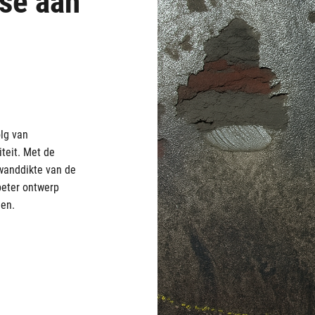
lg van
iteit. Met de
wanddikte van de
beter ontwerp
den.